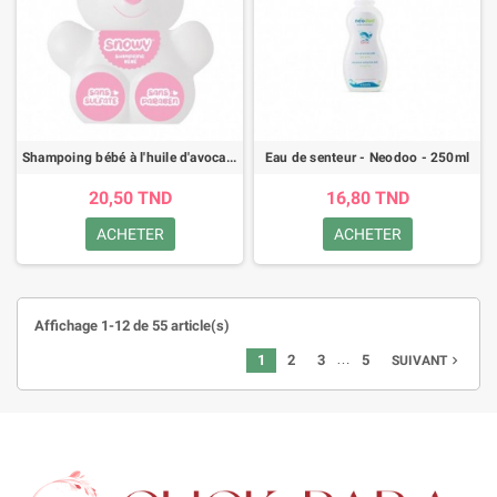
Shampoing bébé à l'huile d'avocat bio - Snowy -pour garçon - 300ml
Eau de senteur - Neodoo - 250ml
20,50 TND
16,80 TND
ACHETER
ACHETER
Affichage 1-12 de 55 article(s)
…
1
2
3
5
navigate_next
SUIVANT