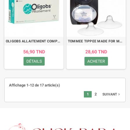
OLIGOBS ALLAITEMENT COMPLEMENT ALIMENTAIRE 30 COMPRIMES + 30 CAPSULES
TOMMEE TIPPEE MADE FOR ME PROTEGE MAMELONS *2
56,90 TND
28,60 TND
DÉTAILS
ACHETER
Affichage 1-12 de 17 article(s)
1
2
navigate_next
SUIVANT