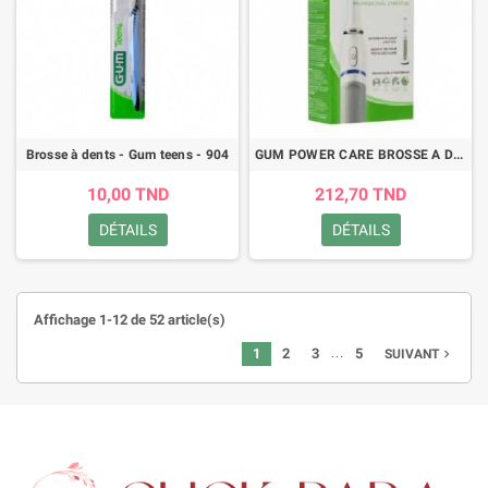
Brosse à dents - Gum teens - 904
GUM POWER CARE BROSSE A DENT ELECTRIQUE
10,00 TND
212,70 TND
DÉTAILS
DÉTAILS
Affichage 1-12 de 52 article(s)
…
1
2
3
5
navigate_next
SUIVANT