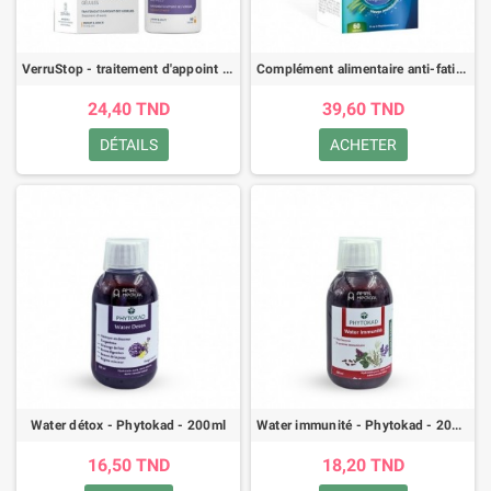
VerruStop - traitement d'appoint des verrues - 60 gélules
Complément alimentaire anti-fatigue - Eden Life Algo-mangnésium - 60 comprimés
24,40 TND
39,60 TND
DÉTAILS
ACHETER
Water détox - Phytokad - 200ml
Water immunité - Phytokad - 200ml
16,50 TND
18,20 TND