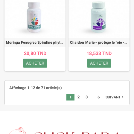
Moringa Fenugrec Spiruline phyto-vitamines - 60 gélules
Chardon Marie - protège le foie - véscule biliaire - Phytokad
20,80 TND
18,533 TND
ACHETER
ACHETER
Affichage 1-12 de 71 article(s)
…
1
2
3
6
navigate_next
SUIVANT