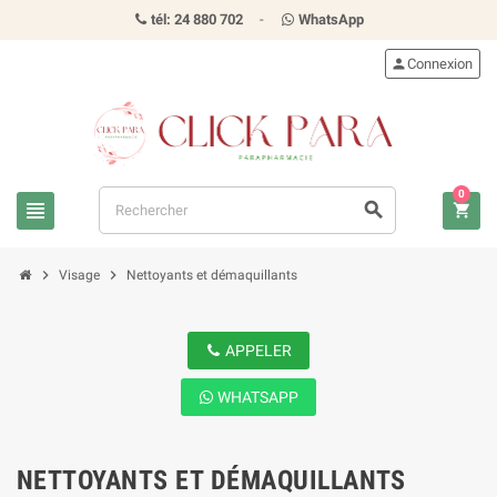
tél: 24 880 702
-
WhatsApp
person
Connexion
0
view_headline
search
shopping_cart
chevron_right
chevron_right
Visage
Nettoyants et démaquillants
APPELER
WHATSAPP
NETTOYANTS ET DÉMAQUILLANTS