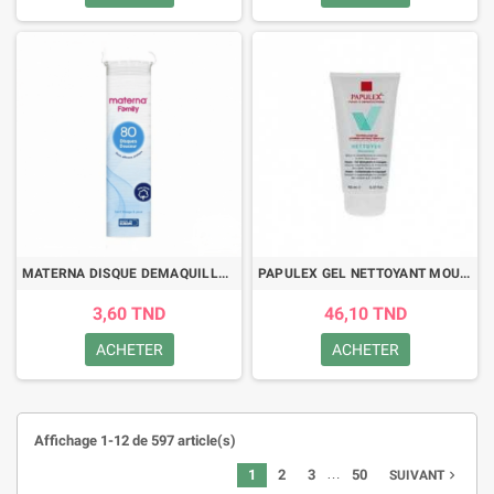
MATERNA DISQUE DEMAQUILLANT BT 80 UNITES
PAPULEX GEL NETTOYANT MOUSSANT 150ML
3,60 TND
46,10 TND
ACHETER
ACHETER
Affichage 1-12 de 597 article(s)
…
1
2
3
50
navigate_next
SUIVANT