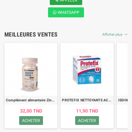
APPELER
WHATSAPP
MEILLEURES VENTES
Afficher plus
trending_flat
Complément alimentaire Zinc - KenkoPower - 60 gélules
PROTEFIX NETTOYANTS ACTIFS POUR PROTHESES DENTAIRES 32 COMPRIMES
32,00 TND
11,90 TND
ACHETER
ACHETER