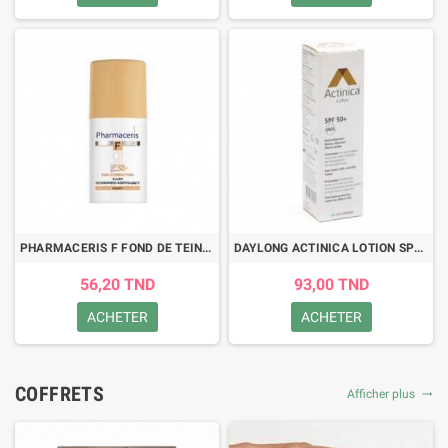
PHARMACERIS F FOND DE TEINT SPF 50+ (IVORY 1) 30ML
DAYLONG ACTINICA LOTION SPF 50+ 80GR
56,20 TND
93,00 TND
ACHETER
ACHETER
COFFRETS
Afficher plus
trending_flat