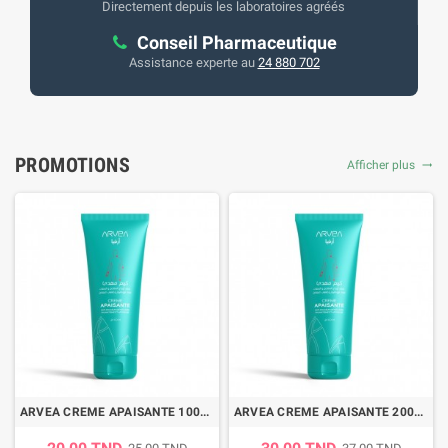
Directement depuis les laboratoires agréés
Conseil Pharmaceutique
Assistance experte au
24 880 702
PROMOTIONS
Afficher plus
trending_flat
ARVEA CREME APAISANTE 100ML
ARVEA CREME APAISANTE 200ML