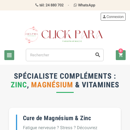
tél: 24 880 702
-
WhatsApp
person
Connexion
0
view_headline
search
shopping_cart
SPÉCIALISTE COMPLÉMENTS :
ZINC
,
MAGNÉSIUM
& VITAMINES
Cure de Magnésium & Zinc
Fatigue nerveuse ? Stress ? Découvrez