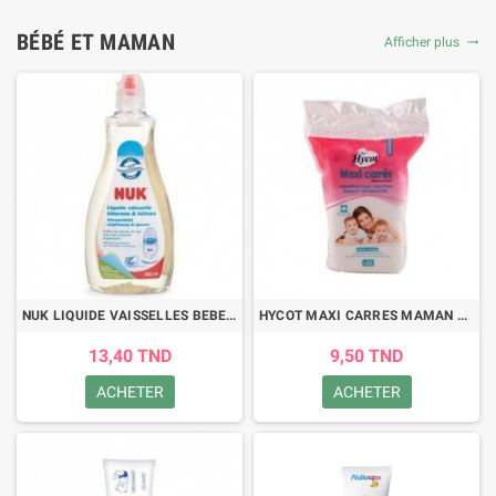
BÉBÉ ET MAMAN
Afficher plus
trending_flat
NUK LIQUIDE VAISSELLES BEBE 500ML
HYCOT MAXI CARRES MAMAN ET ENFANTS 80 PIECES
13,40 TND
9,50 TND
ACHETER
ACHETER