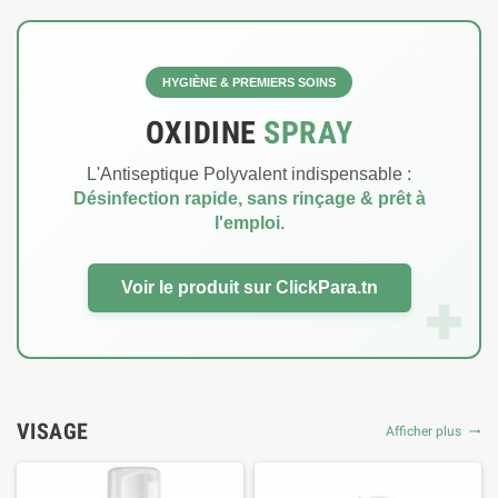
HYGIÈNE & PREMIERS SOINS
OXIDINE
SPRAY
L'Antiseptique Polyvalent indispensable :
Désinfection rapide, sans rinçage & prêt à
l'emploi.
Voir le produit sur ClickPara.tn
✚
VISAGE
Afficher plus
trending_flat