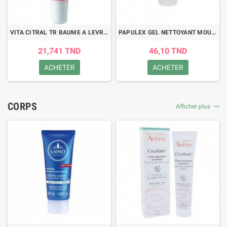
VITA CITRAL TR BAUME A LEVRES 15ML
PAPULEX GEL NETTOYANT MOUSSANT 150ML
21,741 TND
46,10 TND
ACHETER
ACHETER
CORPS
Afficher plus
trending_flat