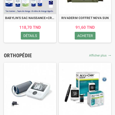
BABYLIN'S SAC NAISSANCE+CREME DE CHANGE 75G OFFERTE
RIVADERM COFFRET NOVA SUN
118,70 TND
91,60 TND
DÉTAILS
ACHETER
ORTHOPÉDIE
Afficher plus
trending_flat