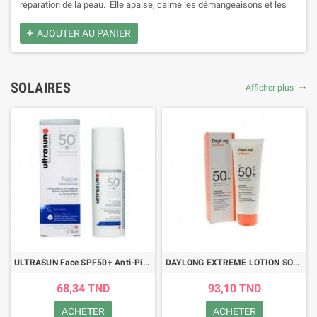
réparation de la peau. Elle apaise, calme les démangeaisons et les
irritations. Elle permet de prévenir les vergetures. Prévient la
déshydratation des cheveux. Permet d'éliminer les pellicules.
AJOUTER AU PANIER
SOLAIRES
Afficher plus
trending_flat
ULTRASUN Face SPF50+ Anti-Pigmentation 50ML
DAYLONG EXTREME LOTION SOLAIRE SPF50 100ML
68,34 TND
93,10 TND
ACHETER
ACHETER