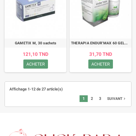
GAMETIX M, 30 sachets
THERAPIA ENDUR'MAX 60 GELULES
121,10 TND
31,70 TND
ACHETER
ACHETER
Affichage 1-12 de 27 article(s)
1
2
3
navigate_next
SUIVANT