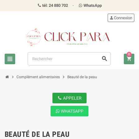
tél: 24 880 702
-
WhatsApp
person
Connexion
0
view_headline
search
shopping_cart
chevron_right
chevron_right
Complément alimentaires
Beauté de la peau
APPELER
WHATSAPP
BEAUTÉ DE LA PEAU