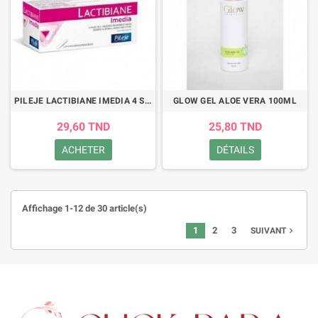
PILEJE LACTIBIANE IMEDIA 4 STICKS ORODISPERSIBLES
GLOW GEL ALOE VERA 100ML
29,60 TND
25,80 TND
ACHETER
DÉTAILS
Affichage 1-12 de 30 article(s)
1
2
3
navigate_next
SUIVANT