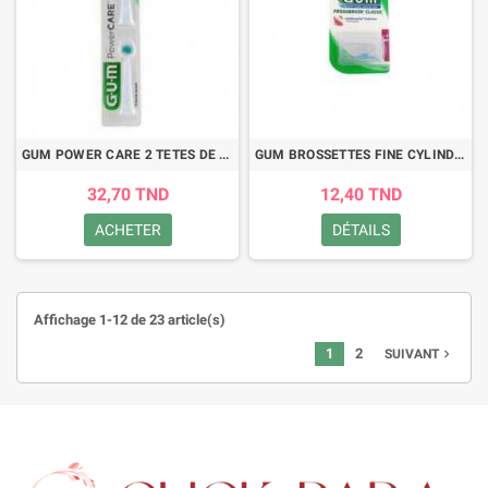
GUM POWER CARE 2 TETES DE BROSSE 4210
GUM BROSSETTES FINE CYLINDRIQUE ,BOITE DE 8 (612)
32,70 TND
12,40 TND
ACHETER
DÉTAILS
Affichage 1-12 de 23 article(s)
1
2
navigate_next
SUIVANT