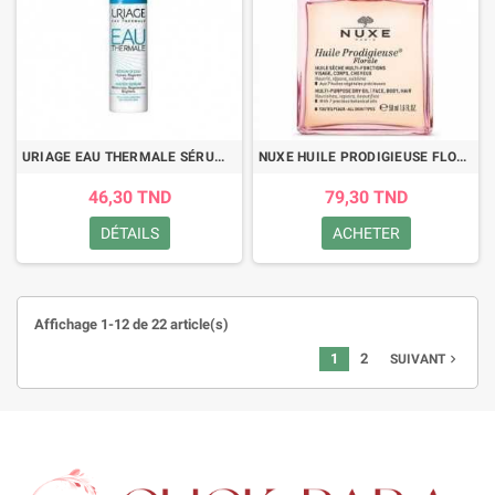
URIAGE EAU THERMALE SÉRUM D'EAU 30ML
NUXE HUILE PRODIGIEUSE FLORALE 50ML
46,30 TND
79,30 TND
DÉTAILS
ACHETER
Affichage 1-12 de 22 article(s)
1
2
navigate_next
SUIVANT