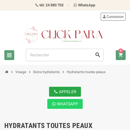
tél: 24 880 702
-
WhatsApp
person
Connexion
0
view_headline
search
shopping_cart
chevron_right
chevron_right
chevron_right
Visage
Soins hydratants
Hydratants toutes peaux
APPELER
WHATSAPP
HYDRATANTS TOUTES PEAUX