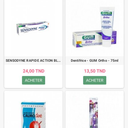
SENSODYNE RAPIDE ACTION BLANCHEUR 75ML
Dentifrice - GUM Ortho - 75ml
24,00 TND
13,50 TND
ACHETER
ACHETER