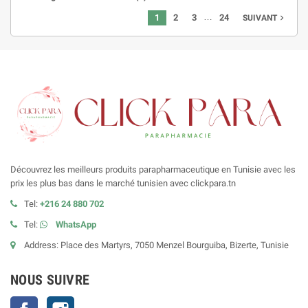
…
1
2
3
24
navigate_next
SUIVANT
Découvrez les meilleurs produits parapharmaceutique en Tunisie avec les
prix les plus bas dans le marché tunisien avec clickpara.tn
Tel:
+216 24 880 702
Tel:
WhatsApp
Address: Place des Martyrs, 7050 Menzel Bourguiba, Bizerte, Tunisie
NOUS SUIVRE
Facebook
Instagram