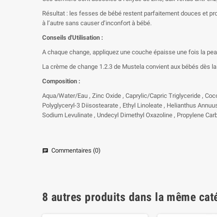
Résultat : les fesses de bébé restent parfaitement douces et pro
à l’autre sans causer d’inconfort à bébé.
Conseils d'Utilisation :
A chaque change, appliquez une couche épaisse une fois la peau
La crème de change 1.2.3 de Mustela convient aux bébés dès la 
Composition :
Aqua/Water/Eau , Zinc Oxide , Caprylic/Capric Triglyceride , Coc
Polyglyceryl-3 Diisostearate , Ethyl Linoleate , Helianthus Annuu
Sodium Levulinate , Undecyl Dimethyl Oxazoline , Propylene Carb
Commentaires (0)
chat
8 autres produits dans la même caté