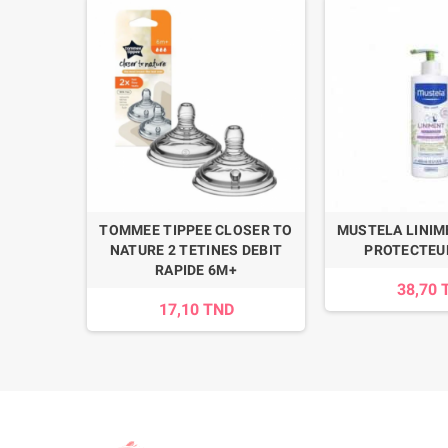
IBERON
TOMMEE TIPPEE CLOSER TO
MUSTELA LINIM
OLIQUE
NATURE 2 TETINES DEBIT
PROTECTEU
0ML
RAPIDE 6M+
38,70 
17,10 TND