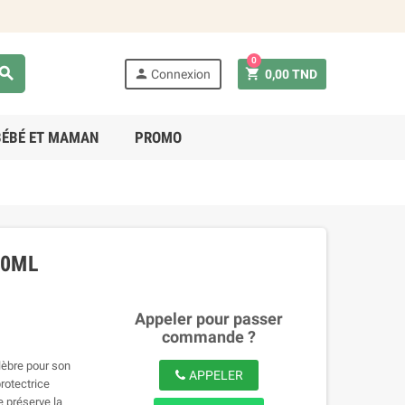
0
earch
person
shopping_cart
Connexion
0,00 TND
BÉBÉ ET MAMAN
PROMO
00ML
Appeler pour passer
commande ?
lèbre pour son
APPELER
rotectrice
e préserve la