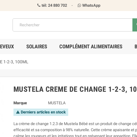
tél: 24 880 702
-
WhatsApp
s
EVEUX
SOLAIRES
COMPLÉMENT ALIMENTAIRES
 1-2-3, 100ML
MUSTELA CREME DE CHANGE 1-2-3, 1
Marque
MUSTELA
Derniers articles en stock
warning
La crème de change 1.2.3 de Mustela Bébé est un produit de change cé
efficacité et sa composition à 98% naturelle. Cette crème apaisante et p
calme les rougeurs et les irritations tout en prévenant leur apparition. Ell