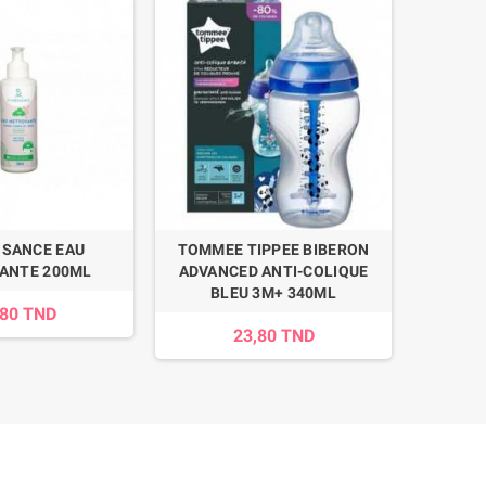
SSANCE EAU
TOMMEE TIPPEE BIBERON
WEE 
ANTE 200ML
ADVANCED ANTI-COLIQUE
SUC
BLEU 3M+ 340ML
,80 TND
23,80 TND