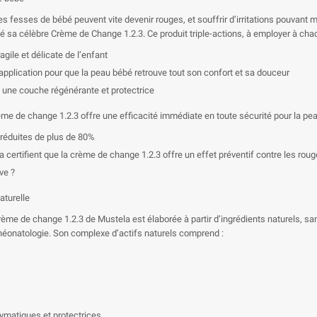
fesses de bébé peuvent vite devenir rouges, et souffrir d’irritations pouvant me
 sa célèbre Crème de Change 1.2.3. Ce produit triple-actions, à employer à cha
agile et délicate de l’enfant
pplication pour que la peau bébé retrouve tout son confort et sa douceur
t une couche régénérante et protectrice
me de change 1.2.3 offre une efficacité immédiate en toute sécurité pour la peau
nt réduites de plus de 80%
rtifient que la crème de change 1.2.3 offre un effet préventif contre les rougeur
ve ?
aturelle
crème de change 1.2.3 de Mustela est élaborée à partir d’ingrédients naturels, s
 néonatologie. Son complexe d’actifs naturels comprend :
zymatiques et protectrices.