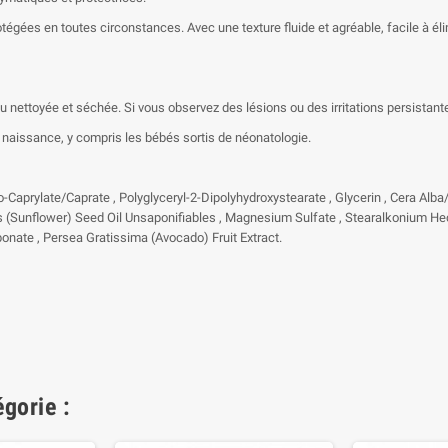
tégées en toutes circonstances. Avec une texture fluide et agréable, facile à é
 nettoyée et séchée. Si vous observez des lésions ou des irritations persistant
naissance, y compris les bébés sortis de néonatologie.
o-Caprylate/Caprate , Polyglyceryl-2-Dipolyhydroxystearate , Glycerin , Cera Alb
s (Sunflower) Seed Oil Unsaponifiables , Magnesium Sulfate , Stearalkonium Hectori
onate , Persea Gratissima (Avocado) Fruit Extract.
gorie :