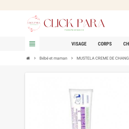
view_headline
VISAGE
CORPS
CH
chevron_right
Bébé et maman
chevron_right
MUSTELA CREME DE CHANGE