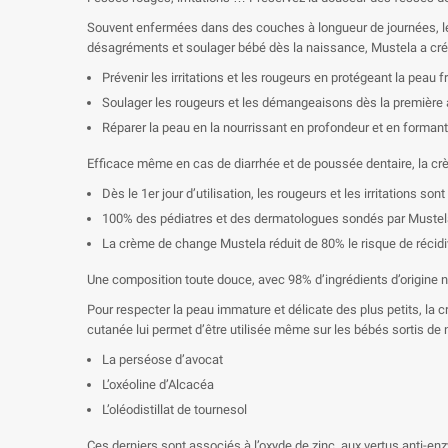
Souvent enfermées dans des couches à longueur de journées, les 
désagréments et soulager bébé dès la naissance, Mustela a créé
Prévenir les irritations et les rougeurs en protégeant la peau fr
Soulager les rougeurs et les démangeaisons dès la première a
Réparer la peau en la nourrissant en profondeur et en forman
Efficace même en cas de diarrhée et de poussée dentaire, la crè
Dès le 1er jour d’utilisation, les rougeurs et les irritations so
100% des pédiatres et des dermatologues sondés par Mustela ce
La crème de change Mustela réduit de 80% le risque de récidi
Une composition toute douce, avec 98% d’ingrédients d’origine n
Pour respecter la peau immature et délicate des plus petits, la 
cutanée lui permet d’être utilisée même sur les bébés sortis de
La perséose d’avocat
L’oxéoline d’Alcacéa
L’oléodistillat de tournesol
Ces derniers sont associés à l’oxyde de zinc, aux vertus anti-en