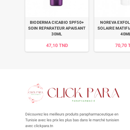
ONZANTE
BIODERMA CICABIO SPF50+
NOREVA EXFOL
SPF30,
SOIN REPARATEUR APAISANT
SOLAIRE MATIFI
30ML
40M
47,10 TND
70,70 
Découvrez les meilleurs produits parapharmaceutique en
Tunisie avec les prix les plus bas dans le marché tunisien
avec clickpara.tn