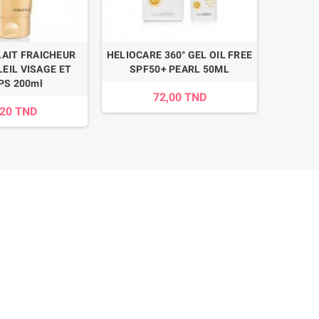
LAIT FRAICHEUR
HELIOCARE 360° GEL OIL FREE
RIVADE
EIL VISAGE ET
SPF50+ PEARL 50ML
PS 200ml
72,00 TND
,20 TND