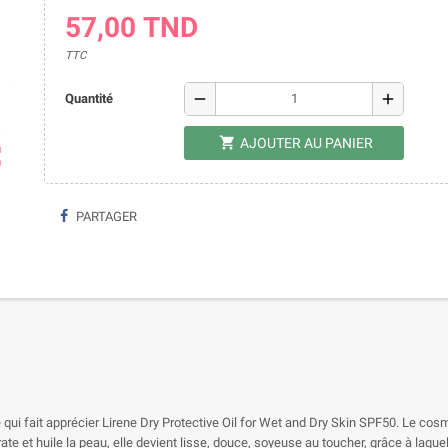
57,00 TND
TTC
remove
add
Quantité
shopping_cart
AJOUTER AU PANIER
ap
PARTAGER
e qui fait apprécier Lirene Dry Protective Oil for Wet and Dry Skin SPF50. Le c
ate et huile la peau, elle devient lisse, douce, soyeuse au toucher, grâce à laque