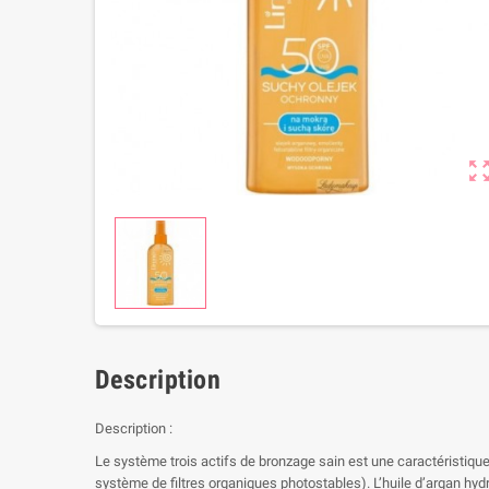
zoom_out_m
Description
Description :
Le système trois actifs de bronzage sain est une caractéristiqu
système de filtres organiques photostables). L’huile d’argan hydr