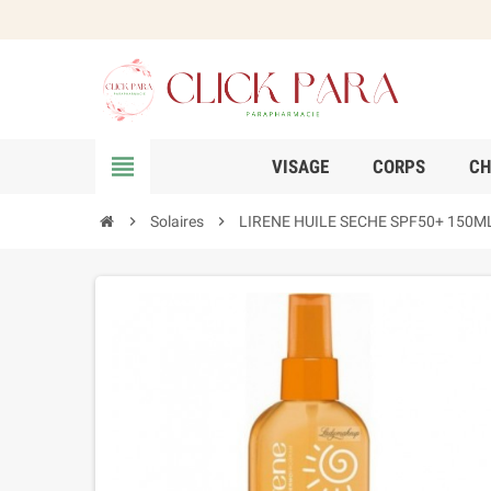
view_headline
VISAGE
CORPS
CH
chevron_right
Solaires
chevron_right
LIRENE HUILE SECHE SPF50+ 150M