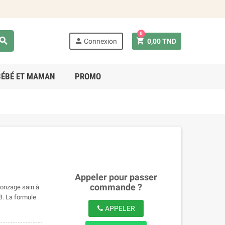
0
earch
person
shopping_cart
Connexion
0,00 TND
BÉBÉ ET MAMAN
PROMO
Appeler pour passer
commande ?
ronzage sain à
B. La formule
APPELER