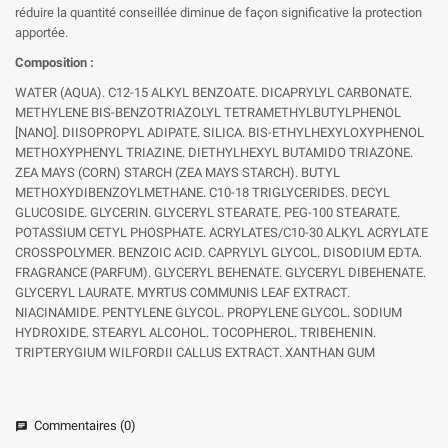
réduire la quantité conseillée diminue de façon significative la protection
apportée.
Composition :
WATER (AQUA). C12-15 ALKYL BENZOATE. DICAPRYLYL CARBONATE.
METHYLENE BIS-BENZOTRIAZOLYL TETRAMETHYLBUTYLPHENOL
[NANO]. DIISOPROPYL ADIPATE. SILICA. BIS-ETHYLHEXYLOXYPHENOL
METHOXYPHENYL TRIAZINE. DIETHYLHEXYL BUTAMIDO TRIAZONE.
ZEA MAYS (CORN) STARCH (ZEA MAYS STARCH). BUTYL
METHOXYDIBENZOYLMETHANE. C10-18 TRIGLYCERIDES. DECYL
GLUCOSIDE. GLYCERIN. GLYCERYL STEARATE. PEG-100 STEARATE.
POTASSIUM CETYL PHOSPHATE. ACRYLATES/C10-30 ALKYL ACRYLATE
CROSSPOLYMER. BENZOIC ACID. CAPRYLYL GLYCOL. DISODIUM EDTA.
FRAGRANCE (PARFUM). GLYCERYL BEHENATE. GLYCERYL DIBEHENATE.
GLYCERYL LAURATE. MYRTUS COMMUNIS LEAF EXTRACT.
NIACINAMIDE. PENTYLENE GLYCOL. PROPYLENE GLYCOL. SODIUM
HYDROXIDE. STEARYL ALCOHOL. TOCOPHEROL. TRIBEHENIN.
TRIPTERYGIUM WILFORDII CALLUS EXTRACT. XANTHAN GUM
Commentaires (0)
chat