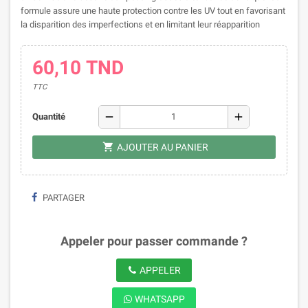
formule assure une haute protection contre les UV tout en favorisant
la disparition des imperfections et en limitant leur réapparition
60,10 TND
TTC
remove
add
Quantité
shopping_cart
AJOUTER AU PANIER
PARTAGER
Appeler pour passer commande ?
APPELER
WHATSAPP