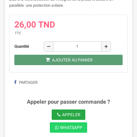
parallèle une protection solaire.
26,00 TND
TTC
remove
add
Quantité
shopping_cart
AJOUTER AU PANIER
PARTAGER
Appeler pour passer commande ?
APPELER
WHATSAPP