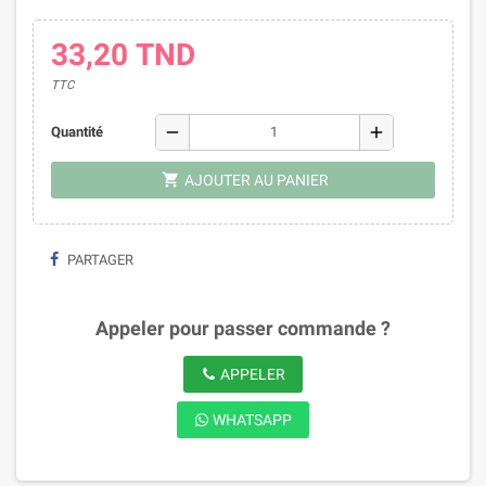
33,20 TND
TTC
remove
add
Quantité
shopping_cart
AJOUTER AU PANIER
PARTAGER
Appeler pour passer commande ?
APPELER
WHATSAPP