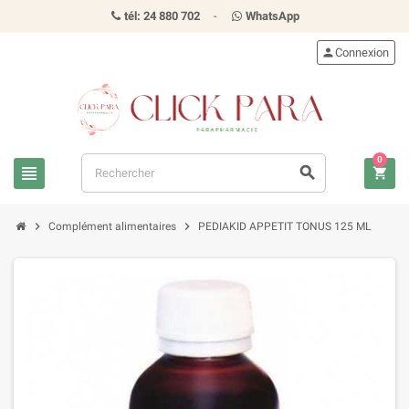
tél: 24 880 702
-
WhatsApp
person
Connexion
0
view_headline
search
shopping_cart
chevron_right
chevron_right
Complément alimentaires
PEDIAKID APPETIT TONUS 125 ML