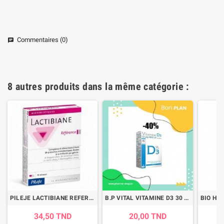
Commentaires (0)
chat
8 autres produits dans la même catégorie :
PILEJE LACTIBIANE REFERENCE 10 GELULES
B.P VITAL VITAMINE D3 30 GELULES (-40%)
34,50 TND
20,00 TND