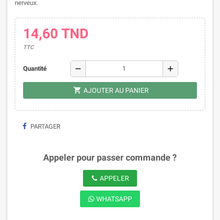
nerveux.
14,60 TND
TTC
remove
add
Quantité
shopping_cart
AJOUTER AU PANIER
PARTAGER
Appeler pour passer commande ?
APPELER
WHATSAPP