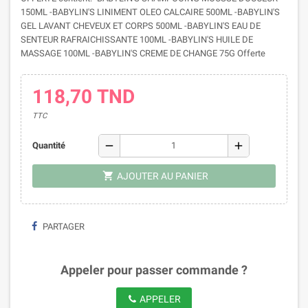
150ML -BABYLIN'S LINIMENT OLEO CALCAIRE 500ML -BABYLIN'S
GEL LAVANT CHEVEUX ET CORPS 500ML -BABYLIN'S EAU DE
SENTEUR RAFRAICHISSANTE 100ML -BABYLIN'S HUILE DE
MASSAGE 100ML -BABYLIN'S CREME DE CHANGE 75G Offerte
118,70 TND
TTC
remove
add
Quantité
shopping_cart
AJOUTER AU PANIER
PARTAGER
Appeler pour passer commande ?
APPELER