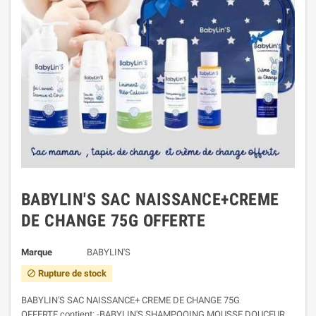
BABYLIN'S SAC NAISSANCE+CREME
DE CHANGE 75G OFFERTE
Marque
BABYLIN'S
Rupture de stock
block
BABYLIN'S SAC NAISSANCE+ CREME DE CHANGE 75G
OFFERTE contient: -BABYLIN'S SHAMPOOING MOUSSE DOUCEUR