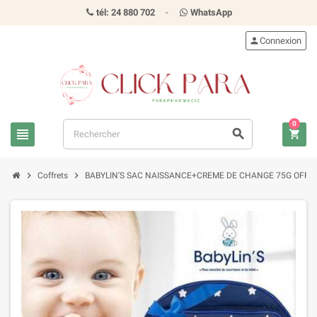
tél: 24 880 702
-
WhatsApp
person
Connexion
0
view_headline
search
shopping_cart
chevron_right
chevron_right
Coffrets
BABYLIN'S SAC NAISSANCE+CREME DE CHANGE 75G OFFE