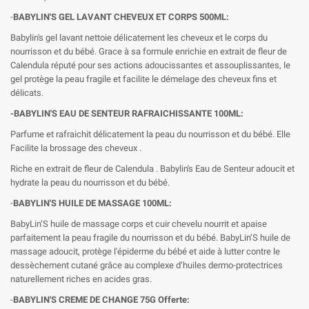
-
BABYLIN'S GEL LAVANT CHEVEUX ET CORPS 500ML:
Babylin's gel lavant nettoie délicatement les cheveux et le corps du
nourrisson et du bébé. Grace à sa formule enrichie en extrait de fleur de
Calendula réputé pour ses actions adoucissantes et assouplissantes, le
gel protège la peau fragile et facilite le démelage des cheveux fins et
délicats.
-BABYLIN'S EAU DE SENTEUR RAFRAICHISSANTE 100ML:
Parfume et rafraichit délicatement la peau du nourrisson et du bébé. Elle
Facilite la brossage des cheveux .
Riche en extrait de fleur de Calendula . Babylin's Eau de Senteur adoucit et
hydrate la peau du nourrisson et du bébé.
-
BABYLIN'S HUILE DE MASSAGE 100ML:
BabyLin’S huile de massage corps et cuir chevelu nourrit et apaise
parfaitement la peau fragile du nourrisson et du bébé. BabyLin’S huile de
massage adoucit, protège l'épiderme du bébé et aide à lutter contre le
dessèchement cutané grâce au complexe d’huiles dermo-protectrices
naturellement riches en acides gras.
-
BABYLIN'S CREME DE CHANGE 75G Offerte: